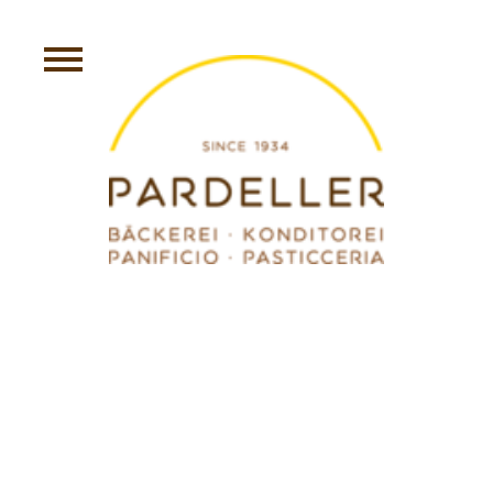
„LAUGENSTANGERL“