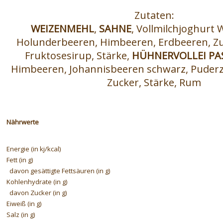
Zutaten:
WEIZENMEHL
,
SAHNE
, Vollmilchjoghurt 
Holunderbeeren, Himbeeren, Erdbeeren, Zu
Fruktosesirup, Stärke,
HÜHNERVOLLEI PA
Himbeeren, Johannisbeeren schwarz, Puderzu
Zucker, Stärke, Rum
Nährwerte
Energie (in kj/kcal)
Fett (in g)
davon gesättigte Fettsäuren (in g)
Kohlenhydrate (in g)
davon Zucker (in g)
Eiweiß (in g)
Salz (in g)