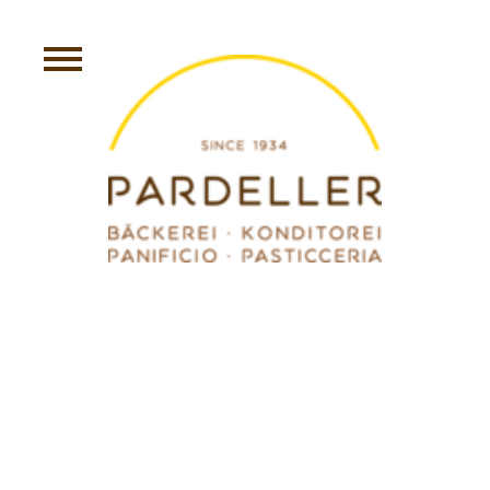
WALDBEERJOGHURTSC