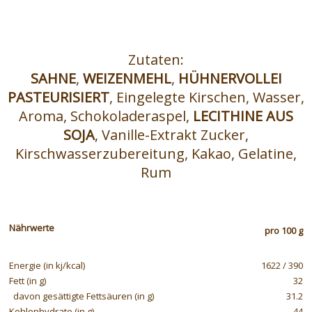
KIRSCH-TORTE
Zutaten:
SAHNE
,
WEIZENMEHL
,
HÜHNERVOLLEI
PASTEURISIERT
, Eingelegte Kirschen, Wasser,
Aroma, Schokoladeraspel,
LECITHINE AUS
SOJA
, Vanille-Extrakt Zucker,
Kirschwasserzubereitung, Kakao, Gelatine,
Rum
Nährwerte
pro 100 g
Energie (in kj/kcal)
1622 / 390
Fett (in g)
32
davon gesättigte Fettsäuren (in g)
31.2
Kohlenhydrate (in g)
44