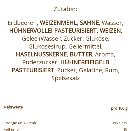
Zutaten:
Erdbeeren,
WEIZENMEHL
,
SAHNE
, Wasser,
HÜHNERVOLLEI PASTEURISIERT
,
WEIZEN
,
Gelee (Wasser, Zucker, Glukose,
Glukosesirup, Geliermittel,
HASELNUSSKERNE
,
BUTTER
, Aroma,
Puderzucker,
HÜHNEREIEIGELB
PASTEURISIERT
, Zucker, Gelatine, Rum,
Speisesalz
Nährwerte
pro 100 g
Energie (in kj/kcal)
985 / 235
Fett (in g)
19