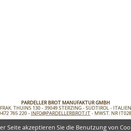
PARDELLER BROT MANUFAKTUR GMBH
FRAK. THUINS 130
-
39049
STERZING
-
SÜDTIROL
-
ITALIE
0472 765 220 -
INFO@PARDELLERBROT.IT
- MWST. NR IT02
er Seite akzeptieren Sie die Benutzung von Coo
Navigation
enschutz
Impressum
© 2026 Pardeller Brot Manufak