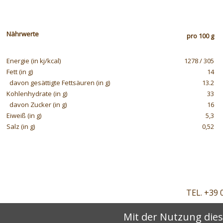
Nährwerte
pro 100 g
Energie (in kj/kcal)
1278 / 305
Fett (in g)
14
davon gesättigte Fettsäuren (in g)
13.2
Kohlenhydrate (in g)
33
davon Zucker (in g)
16
Eiweiß (in g)
5,3
Salz (in g)
0,52
TEL. +39 
Mit der Nutzung dies
Dat