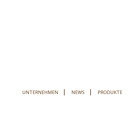
Navigation
UNTERNEHMEN
NEWS
PRODUKTE
überspringen
Navigation
überspringen
Navigation
überspringen