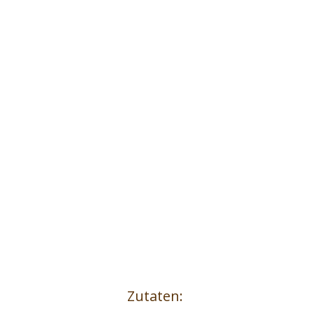
JOUR BAUERNBROT
MINI
Zutaten: