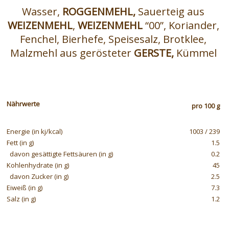
Wasser,
ROGGENMEHL,
Sauerteig aus
WEIZENMEHL
,
WEIZENMEHL
“00”, Koriander,
Fenchel, Bierhefe, Speisesalz, Brotklee,
Malzmehl aus gerösteter
GERSTE,
Kümmel
Nährwerte
pro 100 g
Energie (in kj/kcal)
1003 / 239
Fett (in g)
1.5
davon gesättigte Fettsäuren (in g)
0.2
Kohlenhydrate (in g)
45
davon Zucker (in g)
2.5
Eiweiß (in g)
7.3
Salz (in g)
1.2