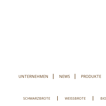
Navigation
UNTERNEHMEN
NEWS
PRODUKTE
überspringen
Navigation
überspringen
Navigation
SCHWARZBROTE
WEISSBROTE
BI
überspringen